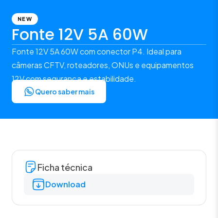
NEW
Fonte 12V 5A 60W
Fonte 12V 5A 60W com conector P4. Ideal para
câmeras CFTV, roteadores, ONUs e equipamentos
12V com segurança e estabilidade.
Quero saber mais
Ficha técnica
Download