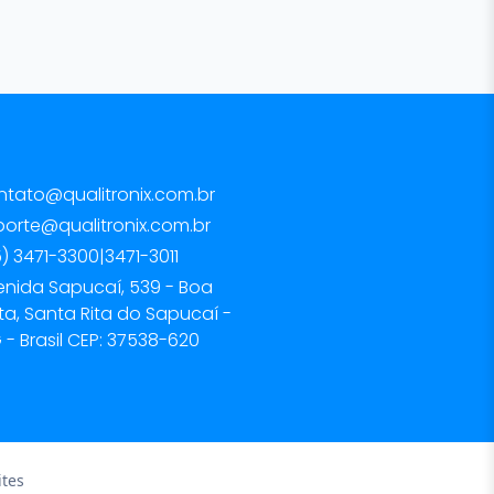
ntato@qualitronix.com.br
porte@qualitronix.com.br
) 3471-3300
|
3471-3011
enida Sapucaí, 539 - Boa
ta, Santa Rita do Sapucaí -
- Brasil CEP: 37538-620
tes