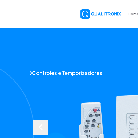
Hom
Controles e Temporizadores