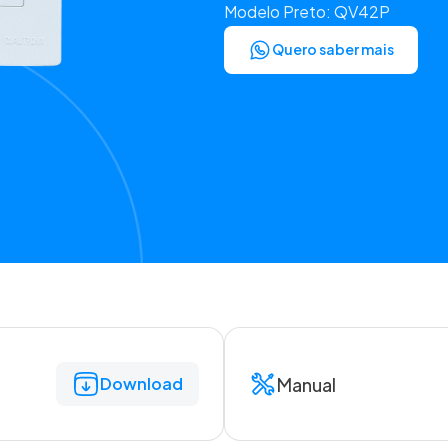
Modelo Preto: QV42P
Quero saber mais
Manual
Download