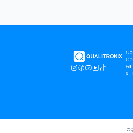
Co
Co
Fil
Ref
©Qu