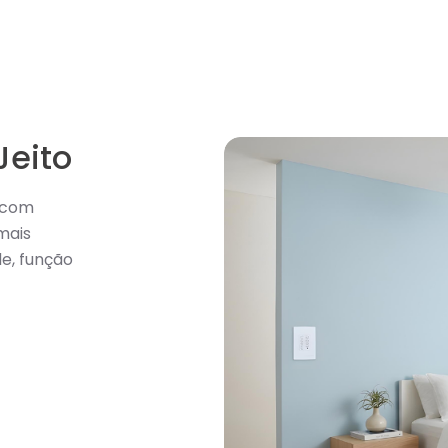
Jeito
o com
mais
de, função