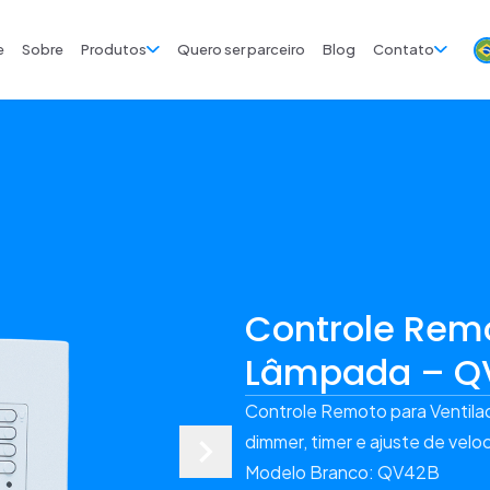
e
Sobre
Produtos
Quero ser parceiro
Blog
Contato
Controle Remo
Lâmpada – Q
Controle Remoto para Ventil
dimmer, timer e ajuste de veloc
Modelo Branco: QV42B