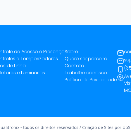
ntrole de Acesso e Presença
Sobre
co
ntroles e Temporizadores
Quero ser parceiro
su
tros de Linha
Contato
(35
letores e Luminárias
Trabalhe conosco
Av
Política de Privacidade
Vis
MG 
alitronix - todos os direitos reservados / Criação de Sites por
UpSi