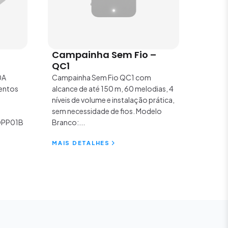
Campainha Sem Fio –
QC1
0A
Campainha Sem Fio QC1 com
entos
alcance de até 150 m, 60 melodias, 4
níveis de volume e instalação prática,
sem necessidade de fios. Modelo
QPP01B
Branco:...
MAIS DETALHES