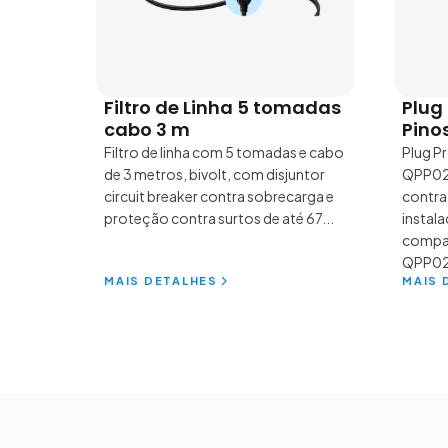
Filtro de Linha 5 tomadas
Plug 
cabo 3 m
Pino
Filtro de linha com 5 tomadas e cabo
Plug P
de 3 metros, bivolt, com disjuntor
QPP02.
circuit breaker contra sobrecarga e
contra
proteção contra surtos de até 67...
instala
compac
QPP02
MAIS DETALHES
MAIS 