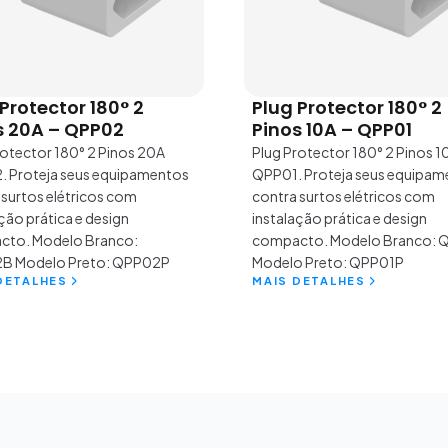
Protector 180° 2
Plug Protector 180° 2
s 20A – QPP02
Pinos 10A – QPP01
rotector 180° 2 Pinos 20A
Plug Protector 180° 2 Pinos 1
 Proteja seus equipamentos
QPP01. Proteja seus equipam
 surtos elétricos com
contra surtos elétricos com
ção prática e design
instalação prática e design
to. Modelo Branco:
compacto. Modelo Branco: 
B Modelo Preto: QPP02P
Modelo Preto: QPP01P
DETALHES
MAIS DETALHES