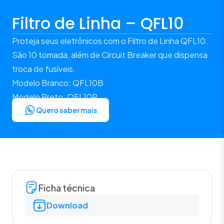
Filtro de Linha – QFL10
Proteja seus eletrônicos com o Filtro de Linha QFL10.
São 10 tomada, além de Circuit Breaker que dispensa
troca de fusíveis.
Modelo Branco: QFL10B
Modelo Preto: QFL10P
Quero saber mais
Ficha técnica
Download