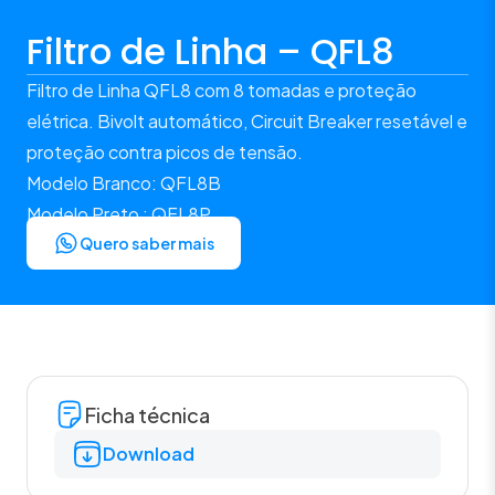
Filtro de Linha – QFL8
Filtro de Linha QFL8 com 8 tomadas e proteção
elétrica. Bivolt automático, Circuit Breaker resetável e
proteção contra picos de tensão.
Modelo Branco: QFL8B
Modelo Preto : QFL8P
Quero saber mais
Ficha técnica
Download