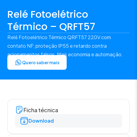
Relé Fotoelétrico
Térmico – QRFT57
Relé Fotoelétrico Térmico QRFT57 220V com
contato NF, proteção IP55 e retardo contra
acionamentos falsos. Mais economia e automação.
Quero saber mais
Ficha técnica
Download