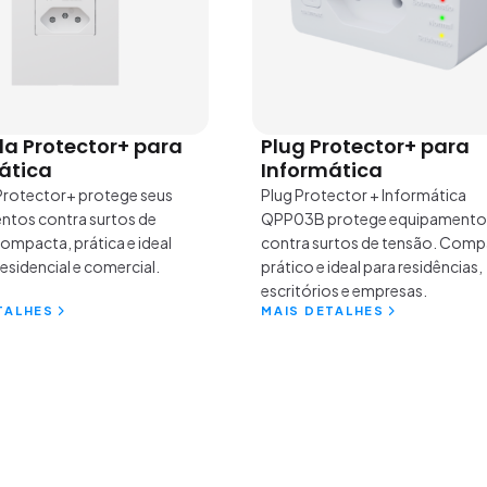
 Protector+ para
Plug Protector+ para
ática
Informática
rotector+ protege seus
Plug Protector + Informática
ntos contra surtos de
QPP03B protege equipamento
ompacta, prática e ideal
contra surtos de tensão. Comp
esidencial e comercial.
prático e ideal para residências,
escritórios e empresas.
TALHES
MAIS DETALHES