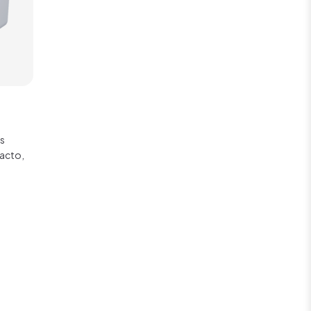
s
acto,