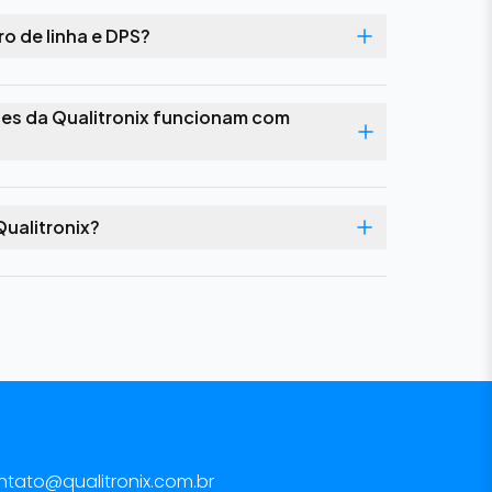
tro de linha e DPS?
ntes da Qualitronix funcionam com
ualitronix?
ntato@qualitronix.com.br