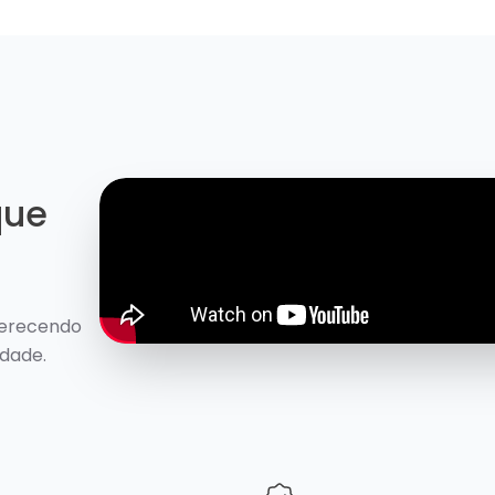
que
ferecendo
idade.