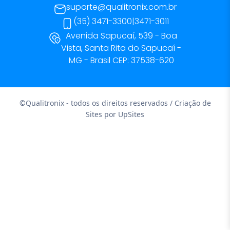
suporte@qualitronix.com.br
(35) 3471-3300
|
3471-3011
Avenida Sapucaí, 539 - Boa
Vista, Santa Rita do Sapucaí -
MG - Brasil CEP: 37538-620
©Qualitronix - todos os direitos reservados / Criação de
Sites por
UpSites