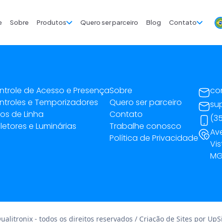
e
Sobre
Produtos
Quero ser parceiro
Blog
Contato
ntrole de Acesso e Presença
Sobre
co
ntroles e Temporizadores
Quero ser parceiro
su
tros de Linha
Contato
(35
letores e Luminárias
Trabalhe conosco
Av
Política de Privacidade
Vis
MG 
alitronix - todos os direitos reservados / Criação de Sites por
UpSi