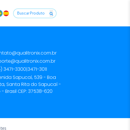
ntato@qualitronix.com.br
porte@qualitronix.com.br
) 3471-3300
|
3471-3011
enida Sapucaí, 539 - Boa
ta, Santa Rita do Sapucaí -
- Brasil CEP: 37538-620
tes