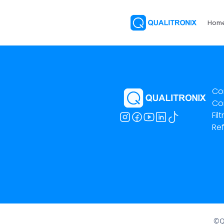
Hom
Co
Co
Fil
Ref
©Qu