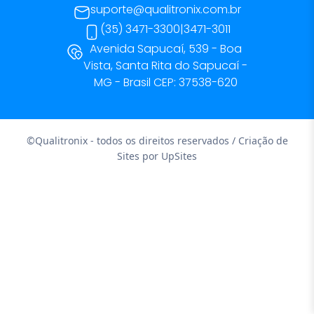
suporte@qualitronix.com.br
(35) 3471-3300
|
3471-3011
Avenida Sapucaí, 539 - Boa
Vista, Santa Rita do Sapucaí -
MG - Brasil CEP: 37538-620
©Qualitronix - todos os direitos reservados / Criação de
Sites por
UpSites