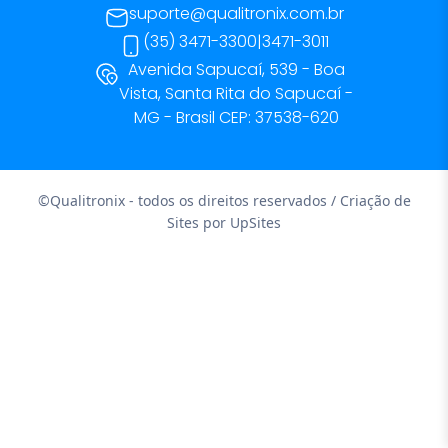
suporte@qualitronix.com.br
(35) 3471-3300
|
3471-3011
Avenida Sapucaí, 539 - Boa
Vista, Santa Rita do Sapucaí -
MG - Brasil CEP: 37538-620
©Qualitronix - todos os direitos reservados / Criação de
Sites por
UpSites