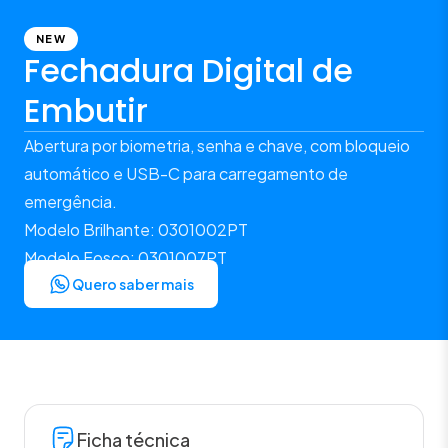
NEW
Fechadura Digital de
Embutir
Abertura por biometria, senha e chave, com bloqueio
automático e USB-C para carregamento de
emergência.
Modelo Brilhante: 0301002PT
Modelo Fosco: 0301007PT
Quero saber mais
Ficha técnica