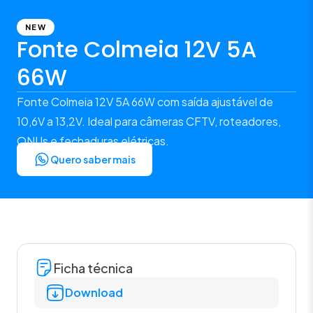
NEW
Fonte Colmeia 12V 5A
66W
Fonte Colmeia 12V 5A 66W com saída ajustável de
10,6V a 13,2V. Ideal para câmeras CFTV, roteadores,
ONUs e fechaduras elétricas.
Quero saber mais
Ficha técnica
Download