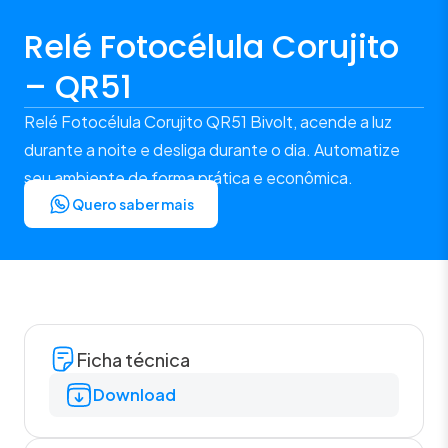
Relé Fotocélula Corujito
– QR51
Relé Fotocélula Corujito QR51 Bivolt, acende a luz
durante a noite e desliga durante o dia. Automatize
seu ambiente de forma prática e econômica.
Quero saber mais
Ficha técnica
Download