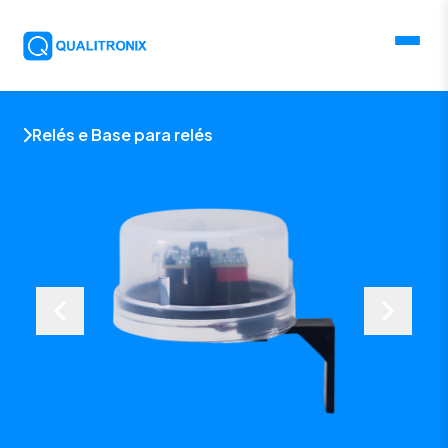
Relés e Base para relés